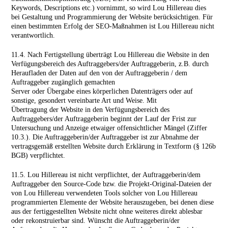
Keywords, Descriptions etc.) vornimmt, so wird Lou Hillereau dies
bei Gestaltung und Programmierung der Website berücksichtigen. Für
einen bestimmten Erfolg der SEO-Maßnahmen ist Lou Hillereau nicht
verantwortlich.
11.4. Nach Fertigstellung überträgt Lou Hillereau die Website in den
Verfügungsbereich des Auftraggebers/der Auftraggeberin, z.B. durch
Heraufladen der Daten auf den von der Auftraggeberin / dem
Auftraggeber zugänglich gemachten
Server oder Übergabe eines körperlichen Datenträgers oder auf
sonstige, gesondert vereinbarte Art und Weise. Mit
Übertragung der Website in den Verfügungsbereich des
Auftraggebers/der Auftraggeberin beginnt der Lauf der Frist zur
Untersuchung und Anzeige etwaiger offensichtlicher Mängel (Ziffer
10.3.). Die Auftraggeberin/der Auftrag­geber ist zur Abnahme der
vertragsgemäß erstellten Website durch Erklärung in Textform (§ 126b
BGB) verpflichtet.
11.5. Lou Hillereau ist nicht verpflichtet, der Auftraggeberin/dem
Auftraggeber den Source-Code bzw. die Projekt-­Original-Dateien der
von Lou Hillereau verwendeten Tools solcher von Lou Hillereau
programmierten Elemente der Website herauszugeben, bei denen diese
aus der fertig­gestellten Website nicht ohne weiteres direkt ablesbar
oder rekonstruierbar sind. Wünscht die Auftraggeberin/der