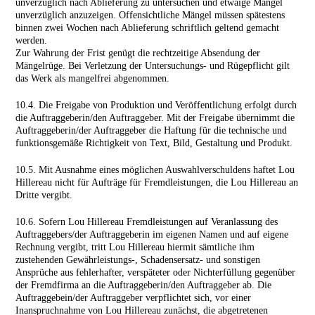
unverzüglich nach Ablieferung zu untersuchen und etwaige Mängel
unverzüglich anzuzeigen. Offensichtliche Mängel müssen spätestens
binnen zwei Wochen nach Ablieferung schriftlich geltend gemacht
werden.
Zur Wahrung der Frist genügt die rechtzeitige Absendung der
Mängelrüge. Bei Verletzung der Untersuchungs- und Rügepflicht gilt
das Werk als mangelfrei abgenommen.
10.4. Die Freigabe von Produktion und Veröffentlichung erfolgt durch
die Auftraggeberin/den Auftraggeber. Mit der Freigabe übernimmt die
Auftraggeberin/der Auftraggeber die Haftung für die technische und
funktionsgemäße Richtigkeit von Text, Bild, Gestaltung und Produkt.
10.5. Mit Ausnahme eines möglichen Auswahlverschuldens haftet Lou
Hillereau nicht für Aufträge für Fremdleistungen, die Lou Hillereau an
Dritte vergibt.
10.6. Sofern Lou Hillereau Fremdleistungen auf Veranlassung des
Auftraggebers/der Auftraggeberin im eigenen Namen und auf eigene
Rechnung vergibt, tritt Lou Hillereau hiermit sämtliche ihm
zustehenden Gewährleistungs-, Schadensersatz- und sonstigen
Ansprüche aus fehlerhafter, verspäteter oder Nichterfüllung gegenüber
der Fremdfirma an die Auftraggeberin/den Auftraggeber ab. Die
Auftraggebein/der Auftraggeber verpflichtet sich, vor einer
Inanspruchnahme von Lou Hillereau zunächst, die abgetretenen