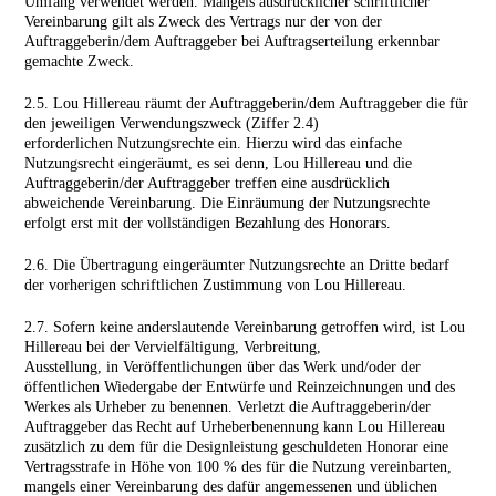
Umfang verwendet werden. Mangels ausdrücklicher schriftlicher
Vereinbarung gilt als Zweck des Vertrags nur der von der
Auftraggeberin/dem Auftraggeber bei Auftragserteilung erkennbar
gemachte Zweck.
2.5. Lou Hillereau räumt der Auftraggeberin/dem Auftraggeber die für
den jeweiligen Verwendungszweck (Ziffer 2.4)
erforderlichen Nutzungsrechte ein. Hierzu wird das einfache
Nutzungsrecht eingeräumt, es sei denn, Lou Hillereau und die
Auftraggeberin/der Auftraggeber treffen eine ausdrücklich
abweichende Vereinbarung. Die Einräumung der Nutzungsrechte
erfolgt erst mit der vollständigen Bezahlung des Honorars.
2.6. Die Übertragung eingeräumter Nutzungsrechte an Dritte bedarf
der vorherigen schriftlichen Zustimmung von Lou Hillereau.
2.7. Sofern keine anderslautende Vereinbarung getroffen wird, ist Lou
Hillereau bei der Vervielfältigung, Verbreitung,
Ausstellung, in Veröffentlichungen über das Werk und/oder der
öffentlichen Wiedergabe der Entwürfe und Reinzeichnungen und des
Werkes als Urheber zu benennen. Verletzt die Auftraggeberin/der
Auftraggeber das Recht auf Urheberbenennung kann Lou Hillereau
zusätzlich zu dem für die Designleistung geschuldeten Honorar eine
Vertragsstrafe in Höhe von 100 % des für die Nutzung vereinbarten,
mangels einer Vereinbarung des dafür angemessenen und üblichen