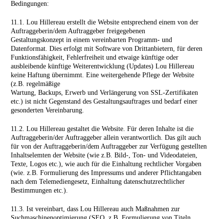
Bedingungen:
11.1. Lou Hillereau erstellt die Website entsprechend einem von der
Auftraggeberin/dem Auftraggeber freigegebenen
Gestaltungskonzept in einem vereinbarten Programm- und
Datenformat. Dies erfolgt mit Software von Drittanbietern, für deren
Funktionsfähigkeit, Fehlerfreiheit und etwaige künftige oder
ausbleibende künftige Weiterentwicklung (Updates) Lou Hillereau
keine Haftung übernimmt. Eine weitergehende Pflege der Website
(z.B. regelmäßige
Wartung, Backups, Erwerb und Verlängerung von SSL-­Zertifikaten
etc.) ist nicht Gegenstand des Gestaltungsauftrages und bedarf einer
gesonderten Vereinbarung.
11.2. Lou Hillereau gestaltet die Website. Für deren Inhalte ist die
Auftraggeberin/der Auftraggeber allein verantwortlich. Das gilt auch
für von der Auftraggeberin/dem Auftrag­geber zur Verfügung gestellten
Inhaltselemten der Website (wie z.B. Bild-, Ton- und Videodateien,
Texte, Logos etc.), wie auch für die Einhaltung rechtlicher Vorgaben
(wie. z.B. Formulierung des Impressums und anderer Pflicht­angaben
nach dem Telemediengesetz, Einhaltung datenschutzrechtlicher
Bestimmungen etc.).
11.3. Ist vereinbart, dass Lou Hillereau auch Maßnahmen zur
Suchmaschinenoptimierung (SEO, z.B. Formulierung von Titeln,