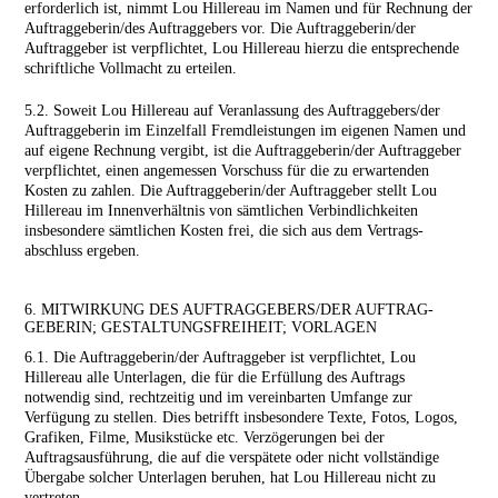
erforderlich ist, nimmt Lou Hillereau im Namen und für Rechnung der
Auftraggeberin/des Auftraggebers vor. Die Auftraggeberin/der
Auftraggeber ist verpflichtet, Lou Hillereau hierzu die entsprechende
schriftliche Vollmacht zu erteilen.
5.2. Soweit Lou Hillereau auf Veranlassung des Auftrag­gebers/der
Auftraggeberin im Einzelfall Fremdleistungen im eige­nen Namen und
auf eigene Rechnung vergibt, ist die Auftraggeberin/der Auftraggeber
verpflichtet, einen angemessen Vorschuss für die zu erwartenden
Kosten zu zahlen. Die Auftraggeberin/der Auftraggeber stellt Lou
Hillereau im Innenverhältnis von sämtlichen Verbindlichkeiten
insbesondere sämtlichen Kosten frei, die sich aus dem Vertrags­
abschluss ergeben.
6. MITWIRKUNG DES AUFTRAGGEBERS/DER AUFTRAG­
GEBERIN; GESTALTUNGSFREIHEIT; VORLAGEN
6.1. Die Auftraggeberin/der Auftraggeber ist verpflichtet, Lou
Hillereau alle Unterlagen, die für die Erfüllung des Auftrags
notwendig sind, rechtzeitig und im vereinbarten Umfange zur
Verfügung zu stellen. Dies betrifft insbesondere Texte, Fotos, Logos,
Grafiken, Filme, Musikstücke etc. Verzögerungen bei der
Auftragsausführung, die auf die verspätete oder nicht vollständige
Übergabe solcher Unterlagen beruhen, hat Lou Hillereau nicht zu
vertreten.