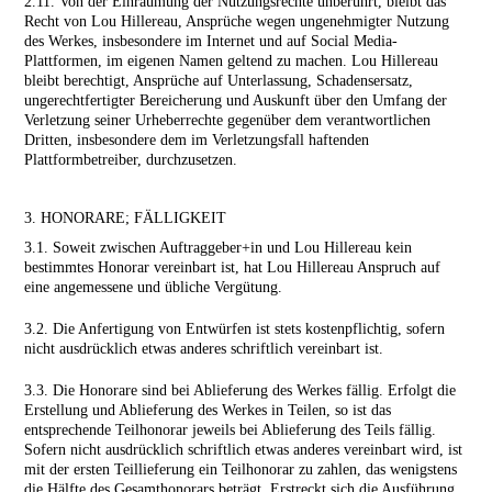
2.11. Von der Einräumung der Nutzungsrechte unberührt, bleibt das
Recht von Lou Hillereau, Ansprüche wegen ungenehmigter Nutzung
des Werkes, insbesondere im Internet und auf Social Media-
Plattformen, im eigenen Namen geltend zu machen. Lou Hillereau
bleibt berechtigt, Ansprüche auf Unterlassung, Schadensersatz,
ungerechtfertigter Bereicherung und Auskunft über den Umfang der
Verletzung seiner Urheberrechte gegenüber dem verantwortlichen
Dritten, insbesondere dem im Verletzungsfall haftenden
Plattformbetreiber, durchzusetzen.
3. HONORARE; FÄLLIGKEIT
3.1. Soweit zwischen Auftraggeber+in und Lou Hillereau kein
bestimmtes Honorar vereinbart ist, hat Lou Hillereau Anspruch auf
eine angemessene und übliche Vergütung.
3.2. Die Anfertigung von Entwürfen ist stets kostenpflichtig, sofern
nicht ausdrücklich etwas anderes schriftlich vereinbart ist.
3.3. Die Honorare sind bei Ablieferung des Werkes fällig. Erfolgt die
Erstellung und Ablieferung des Werkes in Teilen, so ist das
entsprechende Teilhonorar jeweils bei Ablieferung des Teils fällig.
Sofern nicht ausdrücklich schriftlich etwas anderes vereinbart wird, ist
mit der ersten Teillieferung ein Teilhonorar zu zahlen, das wenigstens
die Hälfte des Gesamt­honorars beträgt. Erstreckt sich die Ausführung